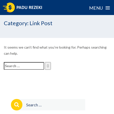
≡
MENU
Skip
Category:
Link Post
to
content
It seems we can’t find what you’re looking for. Perhaps searching
can help.
Search
for:
Search
for: