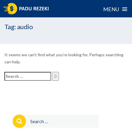
≡
MENU
Skip
Tag:
audio
to
content
It seems we can’t find what you’re looking for. Perhaps searching
can help.
Search
for:
Search
for: